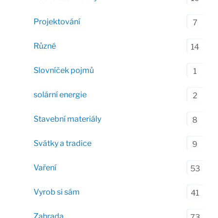
Projektování
7
Různé
14
Slovníček pojmů
1
solární energie
2
Stavební materiály
8
Svátky a tradice
9
Vaření
53
Vyrob si sám
41
Zahrada
73