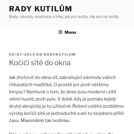
Přejít
RADY KUTILŮM
k
Rady, návody, inspirace a triky, jak pro kutily, tak pro ne kutily.
obsahu
webu
Menu
PUBLIKOVÁNO
05/07/2013
OD
RADYKUTILUM
Kočičí sítě do okna
Jak zhotovit do okna síť, zabraňující odchodu vašich
chlupatých mazlíčků, či prostě jen proti většímu
hmyzu? Nemluvě o tom, že dnes jsou moderní i sítě
velmi husté, proti pylu. V době, kdy je pomalu každý
druhý alergický je to užitečné. Řešení celého problému
výroby kočičí sítě je jednoduché a ani to nezabere příliš
času. Maximálně tak hodinku.