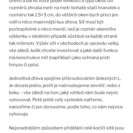
Dřevo a barvu volte podle velikosti a typu okna. Do
rozměrů zhruba metr na metr bohatě stačí hranolek o
rozměru tak 1.5×3 cm, do větších oken bych přeci jen
volil o něco masivnější kus dřeva. Síť musí být
pochopitelně o něco menší, než je rozměr okenního
výklenku v ideálním případě zůstává na každé straně
tak milimetr. Výběr sítí v obchodech je opravdu velký,
vše záleží, kolik chcete investovat a jaké další funkce
má konstrukce mít (například i jako ochrana proti
hmyzu či pylu).
Jednotlivá dřeva spojíme přišroubováním železných L.
Je docela jedno, jestli je našroubujeme zevnitř, nebo z
boku – vše záleží na tom, jaký vzhled nám bude nejvíc
vyhovovat. Poté ještě celý výsledek natřeme,
namoříme či jen zbrousíme, podle toho, co nám nejvíce
vyhovuje.
Nejsnadnějším způsobem přidělání celé kočičí sítě jsou