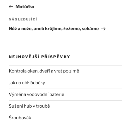
pro
příspěvek
Motúčko
příspěvek
Následující
NÁSLEDUJÍCÍ
příspěvek
Nůž a nože, aneb krájíme, řežeme, sekáme
NEJNOVĚJŠÍ PŘÍSPĚVKY
Kontrola oken, dveří a vrat po zimě
Jak na obkládačky
Výměna vodovodní baterie
Sušení hub v troubě
Šroubovák