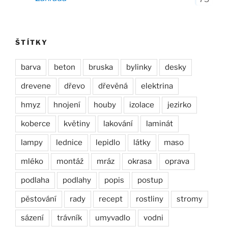
ŠTÍTKY
barva
beton
bruska
bylinky
desky
drevene
dřevo
dřevěná
elektrina
hmyz
hnojení
houby
izolace
jezirko
koberce
květiny
lakování
laminát
lampy
lednice
lepidlo
látky
maso
mléko
montáž
mráz
okrasa
oprava
podlaha
podlahy
popis
postup
pěstování
rady
recept
rostliny
stromy
sázení
trávník
umyvadlo
vodni