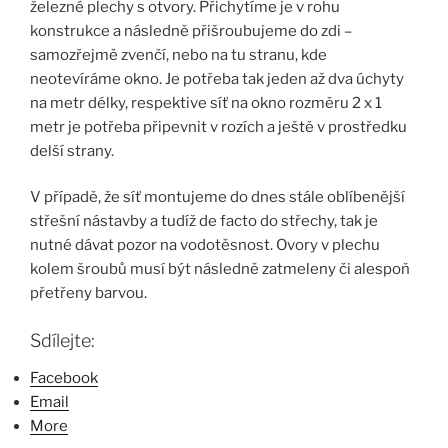
železné plechy s otvory. Přichytíme je v rohu
konstrukce a následně přišroubujeme do zdi –
samozřejmě zvenčí, nebo na tu stranu, kde
neotevíráme okno. Je potřeba tak jeden až dva úchyty
na metr délky, respektive síť na okno rozměru 2 x 1
metr je potřeba připevnit v rozích a ještě v prostředku
delší strany.
V případě, že síť montujeme do dnes stále oblíbenější
střešní nástavby a tudíž de facto do střechy, tak je
nutné dávat pozor na vodotěsnost. Ovory v plechu
kolem šroubů musí být následně zatmeleny či alespoň
přetřeny barvou.
Sdílejte:
Facebook
Email
More