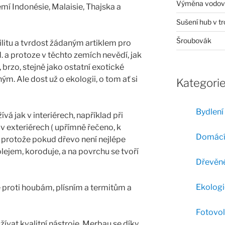
Výměna vodovo
emí Indonésie, Malaisie, Thajska a
Sušení hub v t
Šroubovák
litu a tvrdost žádaným artiklem pro
. a protoze v těchto zemích nevědí, jak
brzo, stejně jako ostatní exotické
m. Ale dost už o ekologii, o tom ať si
Kategori
Bydlení
vá jak v interiérech, například při
 v exteriérech ( upřímně řečeno, k
Domácí
protože pokud dřevo není nejlépe
lejem, koroduje, a na povrchu se tvoří
Dřevěné
Ekologi
é proti houbám, plísním a termitům a
Fotovol
ívat kvalitní nástroje. Merbau se díky