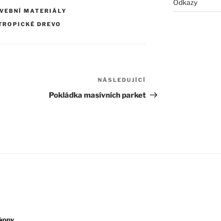
Odkazy
VEBNÍ MATERIÁLY
TROPICKÉ DREVO
NÁSLEDUJÍCÍ
Následující
příspěvek
Pokládka masívních parket
kopy