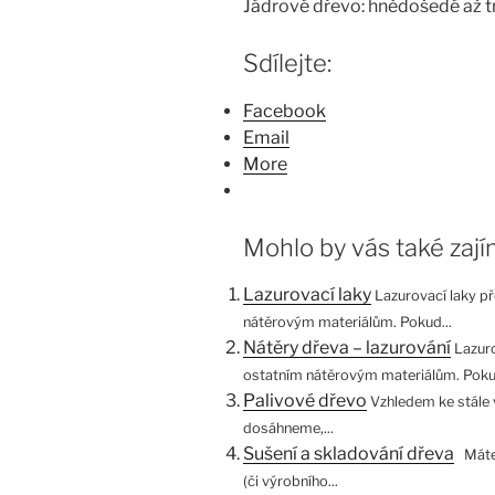
Jádrové dřevo: hnědošedé až 
Sdílejte:
Facebook
Email
More
Mohlo by vás také zají
Lazurovací laky
Lazurovací laky př
nátěrovým materiálům. Pokud...
Nátěry dřeva – lazurování
Lazuro
ostatním nátěrovým materiálům. Pokud
Palivové dřevo
Vzhledem ke stále 
dosáhneme,...
Sušení a skladování dřeva
Máte-
(či výrobního...