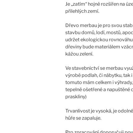
Je „zatím“ hojně rozšířen na úz
přilehlých zemí.
Dřevo merbau je pro svou stabi
stavbu domů, lodí, mostů, apod
udržet ekologickou rovnováhu, 
dřeviny bude materiálem vzácný
kážou zelení.
Ve stavebnictví se merbau využí
výrobě podlah, či nábytku, tak i
tomuto mám celkem i výhrady, 
tepelně ošetřené a napuštěné o
praskliny)
Trvanlivost je vysoká, je odoln
hůře se zapaluje.
Pro zpracování doporučuji použ