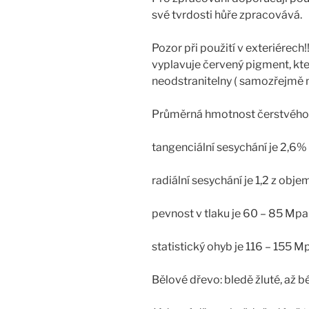
své tvrdosti hůře zpracovává.
Pozor při použití v exteriérech
vyplavuje červený pigment, kter
neodstranitelny ( samozřejmě 
Průměrná hmotnost čerstvého 
tangenciální sesychání je 2,6%
radiální sesychání je 1,2 z obj
pevnost v tlaku je 60 – 85 Mpa
statistický ohyb je 116 – 155 M
Bělové dřevo: bledě žluté, až 