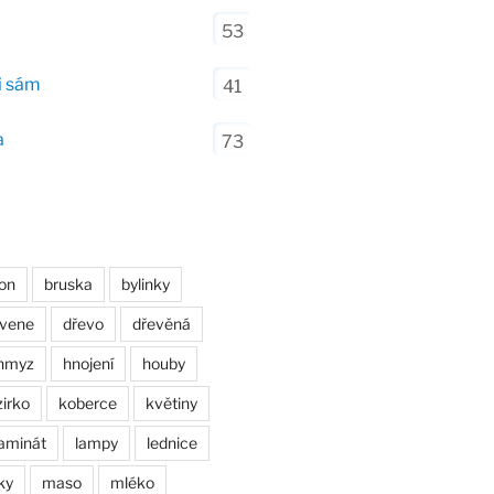
53
i sám
41
a
73
on
bruska
bylinky
evene
dřevo
dřevěná
hmyz
hnojení
houby
zirko
koberce
květiny
laminát
lampy
lednice
ky
maso
mléko