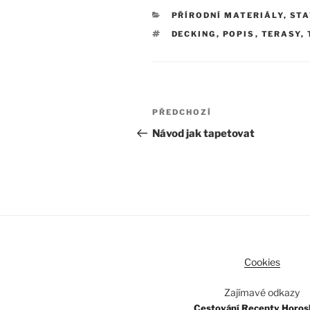
RUBRIKY
PŘÍRODNÍ MATERIÁLY
,
STA
ŠTÍTKY
DECKING
,
POPIS
,
TERASY
,
Navigace
Předchozí
PŘEDCHOZÍ
pro
příspěvek
Návod jak tapetovat
příspěvek
Cookies
Zajímavé odkazy
Cestování
Recepty
Horos