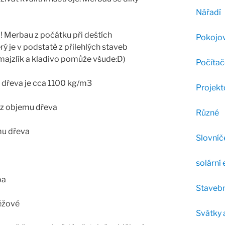
Nářadí
!!! Merbau z počátku při deštích
Pokojov
ý je v podstatě z přilehlých staveb
majzlík a kladivo pomůže všude:D)
Počítač
dřeva je cca
1100 kg/m3
Projekt
 z objemu dřeva
Různé
emu dřeva
Slovníč
solární 
pa
Stavebn
béžové
Svátky 