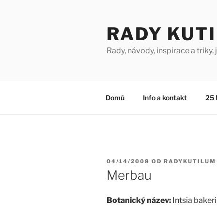
Přejít
k
RADY KUT
obsahu
webu
Rady, návody, inspirace a triky, j
Domů
Info a kontakt
25 
PUBLIKOVÁNO
04/14/2008
OD
RADYKUTILUM
Merbau
Botanický název:
Intsia bakeri