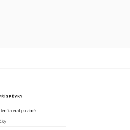
PŘÍSPĚVKY
dveří a vrat po zimě
čky