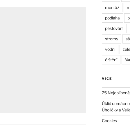
montáž
m
podlaha
p
pěstování
stromy
sá
vodni
zel
čištění
šk
VÍCE
25 Nejoblíbeně
Úklid domácnost
Úholičky a Velk
Cookies