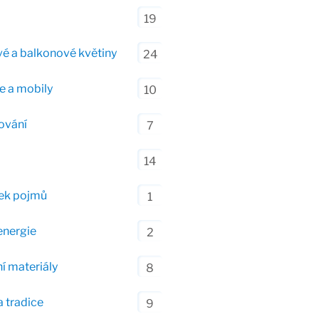
19
é a balkonové květiny
24
e a mobily
10
ování
7
14
ek pojmů
1
energie
2
í materiály
8
a tradice
9