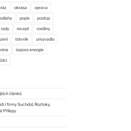
ráz
okrasa
oprava
odlahy
popis
postup
rady
recept
rostliny
zení
trávník
umyvadlo
enina
úspora energie
ůdci
jších článků
i i firmy Suchdol, Roztoky,
é Přílepy