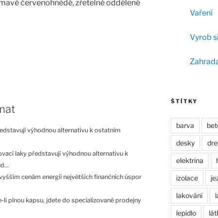
tmavě červenohnědé, zřetelně oddělené
Vaření
Vyrob s
Zahrad
ŠTÍTKY
mat
barva
bet
edstavují výhodnou alternativu k ostatním
desky
dr
vací laky představují výhodnou alternativu k
elektrina
...
vyšším cenám energií největších finančních úspor
izolace
je
lakování
li plnou kapsu, jdete do specializované prodejny
lepidlo
lát