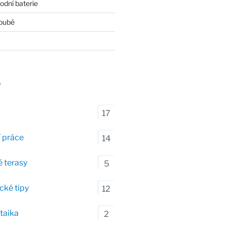
dní baterie
roubě
e
17
 práce
14
 terasy
5
cké tipy
12
taika
2