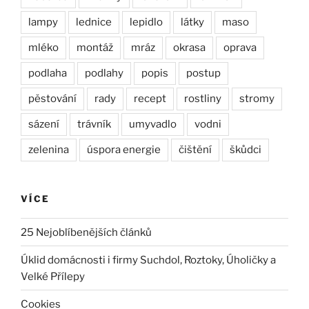
lampy
lednice
lepidlo
látky
maso
mléko
montáž
mráz
okrasa
oprava
podlaha
podlahy
popis
postup
pěstování
rady
recept
rostliny
stromy
sázení
trávník
umyvadlo
vodni
zelenina
úspora energie
čištění
škůdci
VÍCE
25 Nejoblíbenějších článků
Úklid domácnosti i firmy Suchdol, Roztoky, Úholičky a
Velké Přílepy
Cookies