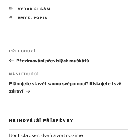
RUBRIKY
VYROB SI SÁM
ŠTÍTKY
HMYZ
,
POPIS
Navigace
Předchozí
PŘEDCHOZÍ
pro
příspěvek
Přezimování převislých muškátů
příspěvek
Následující
NÁSLEDUJÍCÍ
příspěvek
Plánujete stavět saunu svépomocí? Riskujete i své
zdraví
NEJNOVĚJŠÍ PŘÍSPĚVKY
Kontrola oken, dveří a vrat po zimě