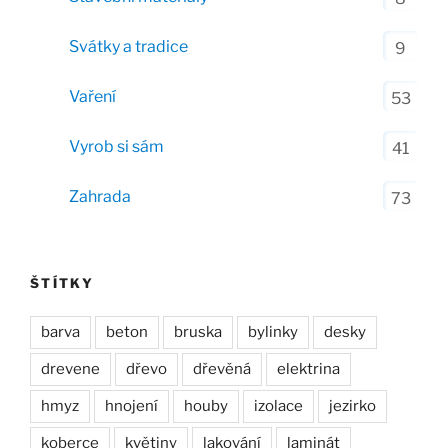
Svátky a tradice
9
Vaření
53
Vyrob si sám
41
Zahrada
73
ŠTÍTKY
barva
beton
bruska
bylinky
desky
drevene
dřevo
dřevěná
elektrina
hmyz
hnojení
houby
izolace
jezirko
koberce
květiny
lakování
laminát