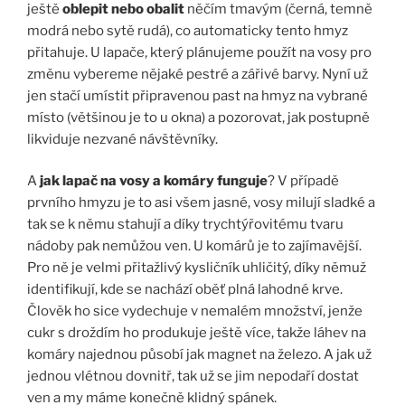
ještě
oblepit nebo obalit
něčím tmavým (černá, temně
modrá nebo sytě rudá), co automaticky tento hmyz
přitahuje. U lapače, který plánujeme použít na vosy pro
změnu vybereme nějaké pestré a zářivé barvy. Nyní už
jen stačí umístit připravenou past na hmyz na vybrané
místo (většinou je to u okna) a pozorovat, jak postupně
likviduje nezvané návštěvníky.
A
jak lapač na vosy a komáry funguje
? V případě
prvního hmyzu je to asi všem jasné, vosy milují sladké a
tak se k němu stahují a díky trychtýřovitému tvaru
nádoby pak nemůžou ven. U komárů je to zajímavější.
Pro ně je velmi přitažlivý kysličník uhličitý, díky němuž
identifikují, kde se nachází oběť plná lahodné krve.
Člověk ho sice vydechuje v nemalém množství, jenže
cukr s droždím ho produkuje ještě více, takže láhev na
komáry najednou působí jak magnet na železo. A jak už
jednou vlétnou dovnitř, tak už se jim nepodaří dostat
ven a my máme konečně klidný spánek.