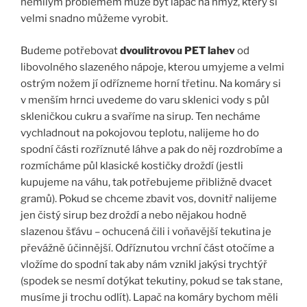
nemilým problémem může být lapač na hmyz, který si
velmi snadno můžeme vyrobit.
Budeme potřebovat
dvoulitrovou PET lahev
od
libovolného slazeného nápoje, kterou umyjeme a velmi
ostrým nožem jí odřízneme horní třetinu. Na komáry si
v menším hrnci uvedeme do varu sklenici vody s půl
skleničkou cukru a svaříme na sirup. Ten necháme
vychladnout na pokojovou teplotu, nalijeme ho do
spodní části rozříznuté láhve a pak do něj rozdrobíme a
rozmícháme půl klasické kostičky droždí (jestli
kupujeme na váhu, tak potřebujeme přibližně dvacet
gramů). Pokud se chceme zbavit vos, dovnitř nalijeme
jen čistý sirup bez droždí a nebo nějakou hodně
slazenou šťávu – ochucená čili i voňavější tekutina je
převážně účinnější. Odříznutou vrchní část otočíme a
vložíme do spodní tak aby nám vznikl jakýsi trychtýř
(spodek se nesmí dotýkat tekutiny, pokud se tak stane,
musíme ji trochu odlít). Lapač na komáry bychom měli