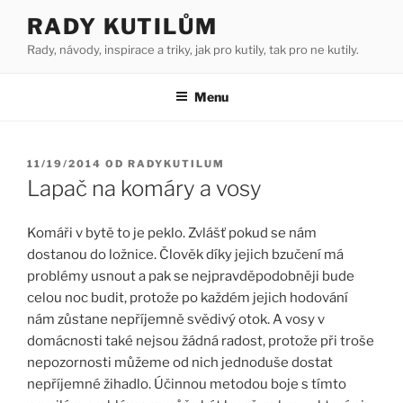
Přejít
RADY KUTILŮM
k
Rady, návody, inspirace a triky, jak pro kutily, tak pro ne kutily.
obsahu
webu
Menu
PUBLIKOVÁNO
11/19/2014
OD
RADYKUTILUM
Lapač na komáry a vosy
Komáři v bytě to je peklo. Zvlášť pokud se nám
dostanou do ložnice. Člověk díky jejich bzučení má
problémy usnout a pak se nejpravděpodobněji bude
celou noc budit, protože po každém jejich hodování
nám zůstane nepříjemně svědivý otok. A vosy v
domácnosti také nejsou žádná radost, protože při troše
nepozornosti můžeme od nich jednoduše dostat
nepříjemné žihadlo. Účinnou metodou boje s tímto