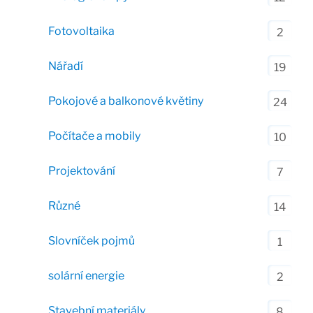
Fotovoltaika
2
Nářadí
19
Pokojové a balkonové květiny
24
Počítače a mobily
10
Projektování
7
Různé
14
Slovníček pojmů
1
solární energie
2
Stavební materiály
8