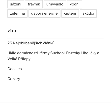
sázení
trávník
umyvadlo
vodni
zelenina
úspora energie
čištění
škůdci
VÍCE
25 Nejoblíbenějších článků
Úklid domácnosti i firmy Suchdol, Roztoky, Úholičky a
Velké Přílepy
Cookies
Odkazy