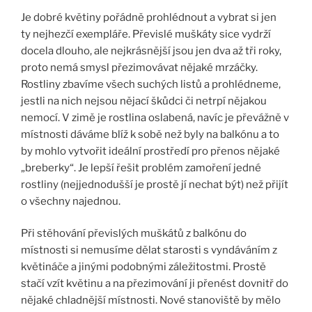
Je dobré květiny pořádně prohlédnout a vybrat si jen
ty nejhezčí exempláře. Převislé muškáty sice vydrží
docela dlouho, ale nejkrásnější jsou jen dva až tři roky,
proto nemá smysl přezimovávat nějaké mrzáčky.
Rostliny zbavíme všech suchých listů a prohlédneme,
jestli na nich nejsou nějací škůdci či netrpí nějakou
nemocí. V zimě je rostlina oslabená, navíc je převážně v
místnosti dáváme blíž k sobě než byly na balkónu a to
by mohlo vytvořit ideální prostředí pro přenos nějaké
„breberky“. Je lepší řešit problém zamoření jedné
rostliny (nejjednodušší je prostě jí nechat být) než přijít
o všechny najednou.
Při stěhování převislých muškátů z balkónu do
místnosti si nemusíme dělat starosti s vyndáváním z
květináče a jinými podobnými záležitostmi. Prostě
stačí vzít květinu a na přezimování ji přenést dovnitř do
nějaké chladnější místnosti. Nové stanoviště by mělo