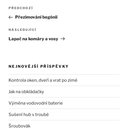
Navigace
Předchozí
PŘEDCHOZÍ
pro
příspěvek
Přezimování begónií
příspěvek
Následující
NÁSLEDUJÍCÍ
příspěvek
Lapač na komáry a vosy
NEJNOVĚJŠÍ PŘÍSPĚVKY
Kontrola oken, dveří a vrat po zimě
Jak na obkládačky
Výměna vodovodní baterie
Sušení hub v troubě
Šroubovák