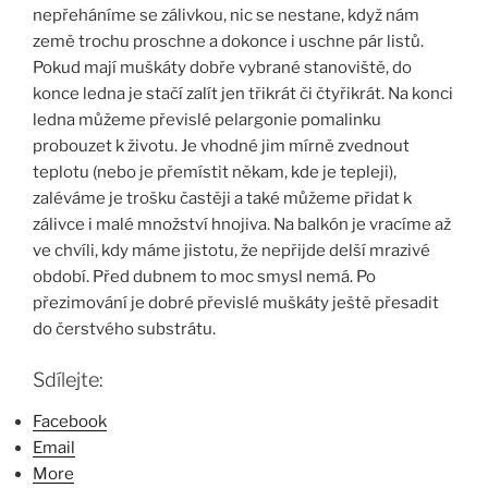
nepřeháníme se zálivkou, nic se nestane, když nám
země trochu proschne a dokonce i uschne pár listů.
Pokud mají muškáty dobře vybrané stanoviště, do
konce ledna je stačí zalít jen třikrát či čtyřikrát. Na konci
ledna můžeme převislé pelargonie pomalinku
probouzet k životu. Je vhodné jim mírně zvednout
teplotu (nebo je přemístit někam, kde je tepleji),
zaléváme je trošku častěji a také můžeme přidat k
zálivce i malé množství hnojiva. Na balkón je vracíme až
ve chvíli, kdy máme jistotu, že nepřijde delší mrazivé
období. Před dubnem to moc smysl nemá. Po
přezimování je dobré převislé muškáty ještě přesadit
do čerstvého substrátu.
Sdílejte:
Facebook
Email
More