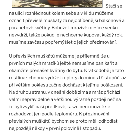
Stačí se
na ulici rozhlédnout kolem sebe a v klidu můžeme
označit převislé muškáty za nejoblíbenější balkónové a
parapetové květiny. Bohužel, mrazivé měsíce venku
nevydrží, takže pokud je nechceme kupovat každý rok,
musíme zavčasu popřemýšlet o jejich přezimování.
U převislých muškátů můžeme je příjemné, že u
prvních malých mrazíků ještě nemusíme panikařit a
okamžitě přenášet květiny do bytu. Krátkodobě je tato
rostlina schopna vydržet teploty do mínus tří stupňů, až
při větším poklesu začne docházet k jejímu poškození.
Na druhou stranu, v dnešní době zima a mráz přichází
velmi nepravidelně a většinou výrazně později než na
to byli zvyklí naši předkové, takže není možné se
rozhodovat jen podle teploměru. K přezimování
převislých muškátů bychom se proto měli odhodlat
nejpozději někdy v první polovině listopadu.