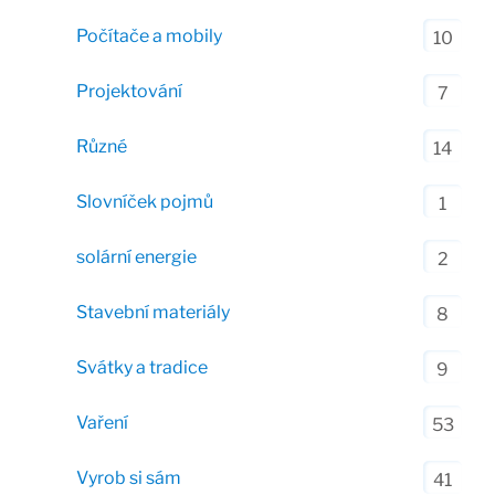
Počítače a mobily
10
Projektování
7
Různé
14
Slovníček pojmů
1
solární energie
2
Stavební materiály
8
Svátky a tradice
9
Vaření
53
Vyrob si sám
41