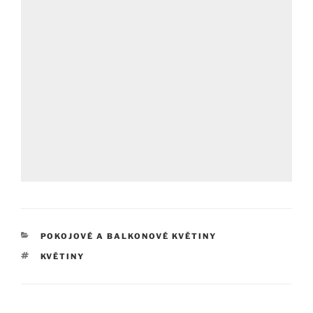
RUBRIKY
POKOJOVÉ A BALKONOVÉ KVĚTINY
ŠTÍTKY
KVĚTINY