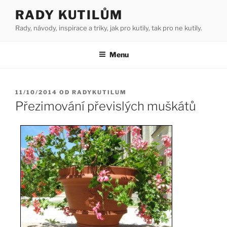
Přejít
RADY KUTILŮM
k
Rady, návody, inspirace a triky, jak pro kutily, tak pro ne kutily.
obsahu
webu
Menu
PUBLIKOVÁNO
11/10/2014
OD
RADYKUTILUM
Přezimování převislých muškátů