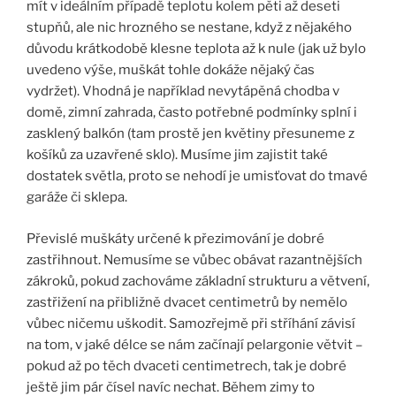
mít v ideálním případě teplotu kolem pěti až deseti
stupňů, ale nic hrozného se nestane, když z nějakého
důvodu krátkodobě klesne teplota až k nule (jak už bylo
uvedeno výše, muškát tohle dokáže nějaký čas
vydržet). Vhodná je například nevytápěná chodba v
domě, zimní zahrada, často potřebné podmínky splní i
zasklený balkón (tam prostě jen květiny přesuneme z
košíků za uzavřené sklo). Musíme jim zajistit také
dostatek světla, proto se nehodí je umisťovat do tmavé
garáže či sklepa.
Převislé muškáty určené k přezimování je dobré
zastřihnout. Nemusíme se vůbec obávat razantnějších
zákroků, pokud zachováme základní strukturu a větvení,
zastřižení na přibližně dvacet centimetrů by nemělo
vůbec ničemu uškodit. Samozřejmě při stříhání závisí
na tom, v jaké délce se nám začínají pelargonie větvit –
pokud až po těch dvaceti centimetrech, tak je dobré
ještě jim pár čísel navíc nechat. Během zimy to