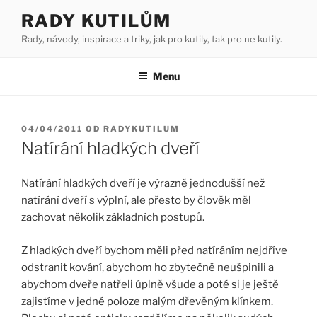
Přejít
RADY KUTILŮM
k
Rady, návody, inspirace a triky, jak pro kutily, tak pro ne kutily.
obsahu
webu
Menu
PUBLIKOVÁNO
04/04/2011
OD
RADYKUTILUM
Natírání hladkých dveří
Natírání hladkých dveří je výrazně jednodušší než
natírání dveří s výplní, ale přesto by člověk měl
zachovat několik základních postupů.
Z hladkých dveří bychom měli před natíráním nejdříve
odstranit kování, abychom ho zbytečně neušpinili a
abychom dveře natřeli úplně všude a poté si je ještě
zajistíme v jedné poloze malým dřevěným klínkem.