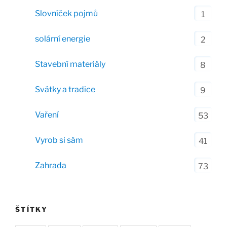
Slovníček pojmů
1
solární energie
2
Stavební materiály
8
Svátky a tradice
9
Vaření
53
Vyrob si sám
41
Zahrada
73
ŠTÍTKY