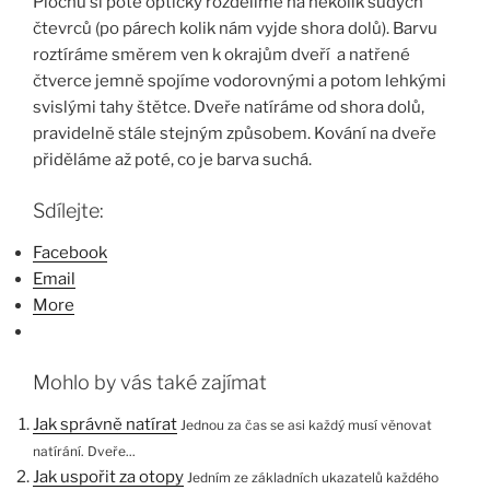
Plochu si poté opticky rozdělíme na několik sudých
čtevrců (po párech kolik nám vyjde shora dolů). Barvu
roztíráme směrem ven k okrajům dveří a natřené
čtverce jemně spojíme vodorovnými a potom lehkými
svislými tahy štětce. Dveře natíráme od shora dolů,
pravidelně stále stejným způsobem. Kování na dveře
přiděláme až poté, co je barva suchá.
Sdílejte:
Facebook
Email
More
Mohlo by vás také zajímat
Jak správně natírat
Jednou za čas se asi každý musí věnovat
natírání. Dveře...
Jak uspořit za otopy
Jedním ze základních ukazatelů každého