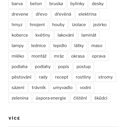
barva
beton
bruska
bylinky
desky
drevene
dřevo
dřevěná
elektrina
hmyz
hnojení
houby
izolace
jezirko
koberce
květiny
lakování
laminát
lampy
lednice
lepidlo
látky
maso
mléko
montáž
mráz
okrasa
oprava
podlaha
podlahy
popis
postup
pěstování
rady
recept
rostliny
stromy
sázení
trávník
umyvadlo
vodni
zelenina
úspora energie
čištění
škůdci
VÍCE