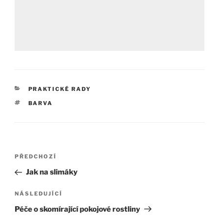
RUBRIKY
PRAKTICKÉ RADY
ŠTÍTKY
BARVA
Navigace
Předchozí
PŘEDCHOZÍ
pro
příspěvek
Jak na slimáky
příspěvek
Následující
NÁSLEDUJÍCÍ
příspěvek
Péče o skomírající pokojové rostliny