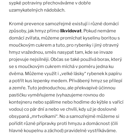
sypké potraviny přechováváme v dobře
uzamykatelných nádobách.
Kromě prevence samozřejmě existují i různé domácí
způsoby, jak hmyz přímo
likvidovat
. Pokud nemáme
domácí zvířata, můžeme promíchat kyselinu boritou s
moučkovým cukrem a tuto, pro rybenky i jiný otravný
hmyz vražednou, směs nasypat tam, kde se invaze
projevuje nejsilněji. Občas se také používá borax, který
se s moučkovým cukrem míchá v poměru jedna ku
dvěma. Můžeme využít i „velké lásky“ rybenek k papíru
a potřít kus lepenky medem. Přivábený hmyz se přilepí
a zemře. Tuto jednoduchou, ale překvapivě účinnou
pastičku vyměňujeme (vyhazujeme rovnou do
kontejneru nebo spálíme nebo hodíme do kýble s vařící
vodou) co pár dní a nebo ve chvíli, kdy už je doslovně
obsypaná „mrtvolkami“. No a samozřejmě můžeme si
pořídit různé přípravky proti hmyzu a domácnost (čili
hlavně koupelnu a záchod) pravidelně vystříkáváme.