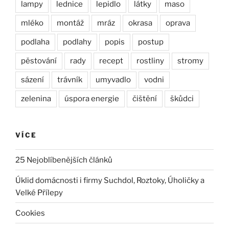
lampy
lednice
lepidlo
látky
maso
mléko
montáž
mráz
okrasa
oprava
podlaha
podlahy
popis
postup
pěstování
rady
recept
rostliny
stromy
sázení
trávník
umyvadlo
vodni
zelenina
úspora energie
čištění
škůdci
VÍCE
25 Nejoblíbenějších článků
Úklid domácnosti i firmy Suchdol, Roztoky, Úholičky a
Velké Přílepy
Cookies