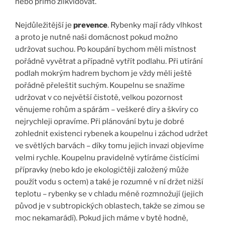
nebo přímo zlikvidovat.
Nejdůležitější je
prevence
. Rybenky mají rády vlhkost
a proto je nutné naši domácnost pokud možno
udržovat suchou. Po koupání bychom měli místnost
pořádně vyvětrat a případně vytřít podlahu. Při utírání
podlah mokrým hadrem bychom je vždy měli ještě
pořádně přeleštit suchým. Koupelnu se snažíme
udržovat v co největší čistotě, velkou pozornost
věnujeme rohům a spárám – veškeré díry a škvíry co
nejrychleji opravíme. Při plánování bytu je dobré
zohlednit existenci rybenek a koupelnu i záchod udržet
ve světlých barvách – díky tomu jejich invazi objevíme
velmi rychle. Koupelnu pravidelně vytíráme čistícími
přípravky (nebo kdo je ekologičtěji založený může
použít vodu s octem) a také je rozumné v ní držet nižší
teplotu – rybenky se v chladu méně rozmnožují (jejich
původ je v subtropických oblastech, takže se zimou se
moc nekamarádí). Pokud jich máme v bytě hodně,