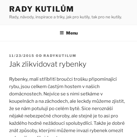
Přejít
RADY KUTILŮM
k
Rady, návody, inspirace a triky, jak pro kutily, tak pro ne kutily.
obsahu
webu
Menu
PUBLIKOVÁNO
11/23/2015
OD
RADYKUTILUM
Jak zlikvidovat rybenky
Rybenky, malí stříbřití broučci trošku připomínající
rybu, jsou celkem častým hostem v našich
domácnostech. Nejvíce se s nimi setkáme v
koupelnách a na záchodech, ale leckdy můžeme zjistit,
že se nám potulují po celém bytě. Sice neroznáší
nějaké nebezpečné choroby, ale stejně je to asi pro
každého hodně nežádoucí spolubydlící. Takže je dobré
znát způsoby, kterými můžeme invazi rybenek omezit