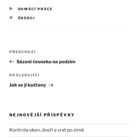
RUBRIKY
DOMÁCÍ PRÁCE
ŠTÍTKY
ŠKŮDCI
Navigace
Předchozí
PŘEDCHOZÍ
pro
příspěvek
Sázení česneku na podzim
příspěvek
Následující
NÁSLEDUJÍCÍ
příspěvek
Jak se jí kaštany
NEJNOVĚJŠÍ PŘÍSPĚVKY
Kontrola oken, dveří a vrat po zimě