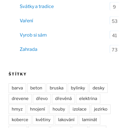
Svátky a tradice
9
Vaření
53
Vyrob si sám
41
Zahrada
73
ŠTÍTKY
barva
beton
bruska
bylinky
desky
drevene
dřevo
dřevěná
elektrina
hmyz
hnojení
houby
izolace
jezirko
koberce
květiny
lakování
laminát