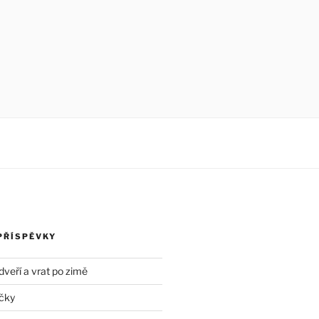
PŘÍSPĚVKY
dveří a vrat po zimě
čky