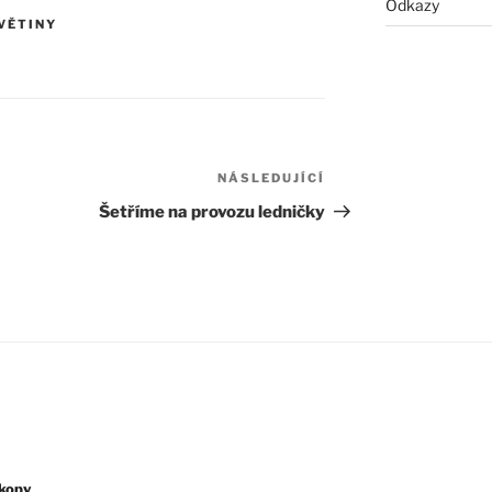
Odkazy
VĚTINY
NÁSLEDUJÍCÍ
Následující
příspěvek
Šetříme na provozu ledničky
kopy