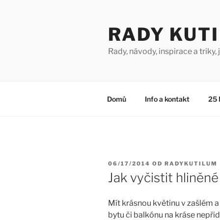
Přejít
k
RADY KUT
obsahu
webu
Rady, návody, inspirace a triky, j
Domů
Info a kontakt
25 
PUBLIKOVÁNO
06/17/2014
OD
RADYKUTILUM
Jak vyčistit hliněn
Mít krásnou květinu v zašlém 
bytu či balkónu na kráse nepřid