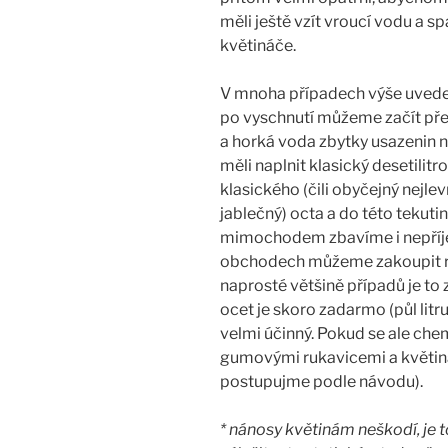
měli ještě vzít vroucí vodu a spa
květináče.
V mnoha případech výše uveden
po vyschnutí můžeme začít přes
a horká voda zbytky usazenin n
měli naplnit klasický desetilitr
klasického (čili obyčejný nejlev
jablečný) octa a do této tekut
mimochodem zbavíme i nepříje
obchodech můžeme zakoupit růz
naprosté většině případů je to
ocet je skoro zadarmo (půl litr
velmi účinný. Pokud se ale che
gumovými rukavicemi a květin
postupujme podle návodu).
* nánosy květinám neškodí, je t