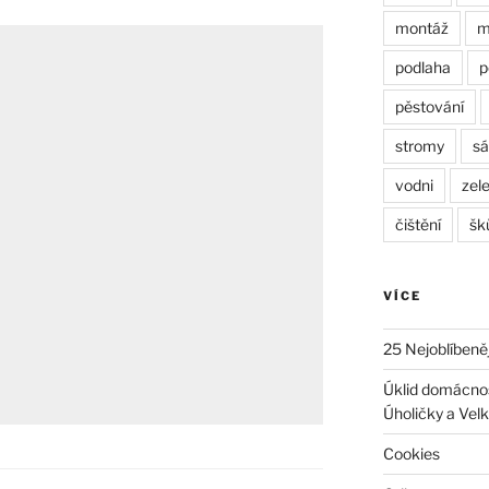
montáž
m
podlaha
p
pěstování
stromy
sá
vodni
zel
čištění
šk
VÍCE
25 Nejoblíbeně
Úklid domácnost
Úholičky a Velk
Cookies