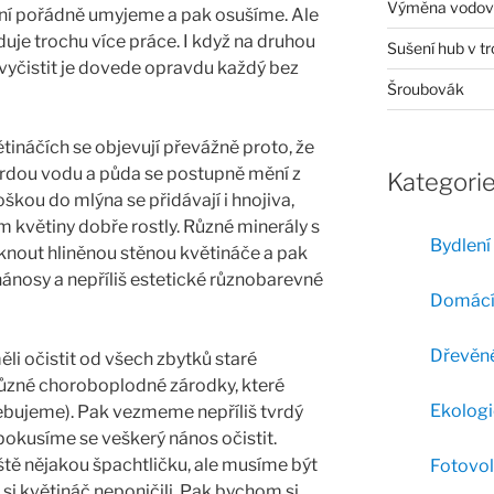
Výměna vodovo
vání pořádně umyjeme a pak osušíme. Ale
duje trochu více práce. I když na druhou
Sušení hub v t
 vyčistit je dovede opravdu každý bez
Šroubovák
tináčích se objevují převážně proto, že
tvrdou vodu a půda se postupně mění z
Kategori
oškou do mlýna se přidávají i hnojiva,
 květiny dobře rostly. Různé minerály s
Bydlení
nout hliněnou stěnou květináče a pak
nánosy a nepříliš estetické různobarevné
Domácí
Dřevěné
i očistit od všech zbytků staré
různé choroboplodné zárodky, které
Ekologi
bujeme). Pak vezmeme nepříliš tvrdý
a pokusíme se veškerý nános očistit.
ště nějakou špachtličku, ale musíme být
Fotovol
si květináč neponičili. Pak bychom si