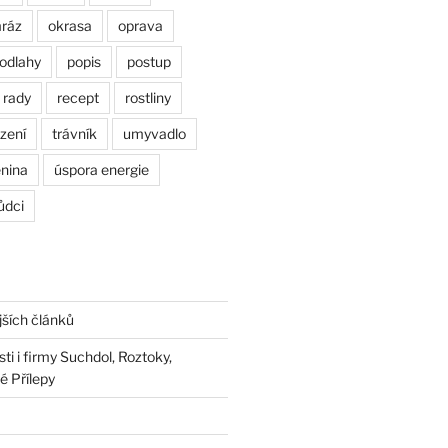
ráz
okrasa
oprava
odlahy
popis
postup
rady
recept
rostliny
zení
trávník
umyvadlo
enina
úspora energie
ůdci
jších článků
i i firmy Suchdol, Roztoky,
é Přílepy