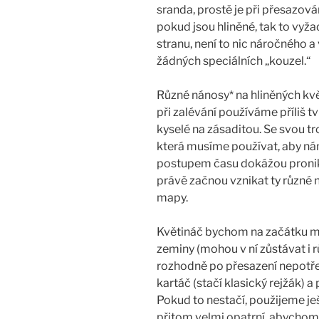
sranda, prostě je při přesazo
pokud jsou hliněné, tak to vyža
stranu, není to nic náročného a
žádných speciálních „kouzel.“
Různé nánosy* na hliněných kvě
při zalévání používáme příliš 
kyselé na zásaditou. Se svou tr
která musíme používat, aby nám
postupem času dokážou pronik
právě začnou vznikat ty různé 
mapy.
Květináč bychom na začátku měl
zeminy (mohou v ní zůstávat i 
rozhodně po přesazení nepotře
kartáč (stačí klasický rejžák) 
Pokud to nestačí, použijeme je
přitom velmi opatrní, abychom 