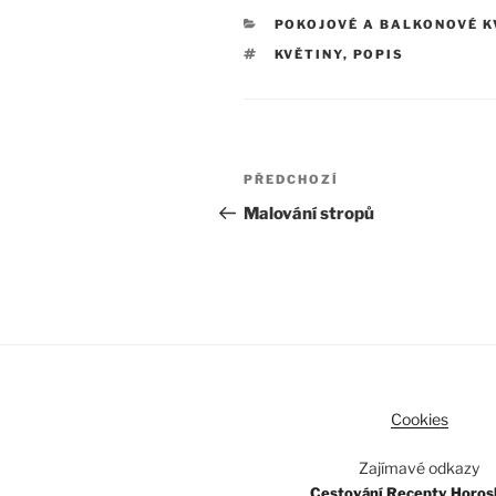
RUBRIKY
POKOJOVÉ A BALKONOVÉ K
ŠTÍTKY
KVĚTINY
,
POPIS
Navigace
Předchozí
PŘEDCHOZÍ
pro
příspěvek
Malování stropů
příspěvek
Cookies
Zajímavé odkazy
Cestování
Recepty
Horos