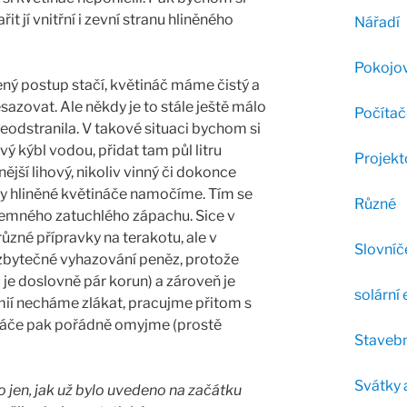
řit jí vnitřní i zevní stranu hliněného
Nářadí
Pokojov
ý postup stačí, květináč máme čistý a
azovat. Ale někdy je to stále ještě málo
Počítač
eodstranila. V takové situaci bychom si
ový kýbl vodou, přidat tam půl litru
Projekt
nější lihový, nikoliv vinný či dokonce
iny hliněné květináče namočíme. Tím se
Různé
mného zatuchlého zápachu. Sice v
né přípravky na terakotu, ale v
Slovníč
 zbytečné vyhazování peněz, protože
u je doslovně pár korun) a zároveň je
solární 
mií necháme zlákat, pracujme přitom s
áče pak pořádně omyjme (prostě
Stavebn
Svátky 
o jen, jak už bylo uvedeno na začátku