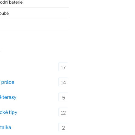
dní baterie
roubě
e
17
 práce
14
 terasy
5
cké tipy
12
taika
2