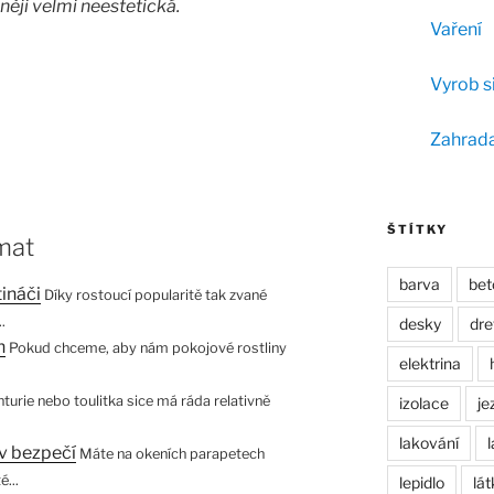
něji velmi neestetická.
Vaření
Vyrob s
Zahrad
ŠTÍTKY
mat
barva
bet
ináči
Díky rostoucí popularitě tak zvané
.
desky
dr
n
Pokud chceme, aby nám pokojové rostliny
elektrina
turie nebo toulitka sice má ráda relativně
izolace
je
lakování
 v bezpečí
Máte na okeních parapetech
é...
lepidlo
lát