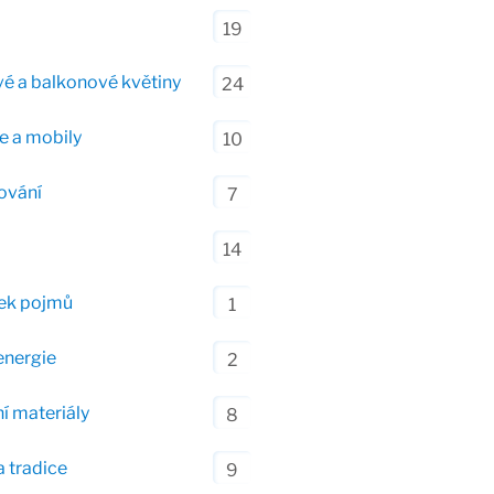
19
é a balkonové květiny
24
e a mobily
10
ování
7
14
ek pojmů
1
energie
2
í materiály
8
a tradice
9