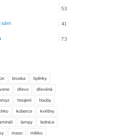
53
i sám
41
a
73
on
bruska
bylinky
evene
dřevo
dřevěná
hmyz
hnojení
houby
zirko
koberce
květiny
laminát
lampy
lednice
ky
maso
mléko