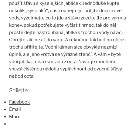
použít šťávu s kyselejších jablíček. Jednoduše kupte
několik „kyseláků“, nastrouhejte je, přilijte deci či dvě
vody, vyždímejte co to jde a šťávu zceďte (to pro varnou
konev, pokud potřebujete vyčistit hrnec, tak do něj
prostě dejte nastrouhaná jablka s trochou vody navíc) .
Ohřejte, ale ne až do varu.. A řekněme tak hodinu občas
trochu přihřejte. Vodní kámen sice obvykle nezmizí
úplně, ale jeho vrstva se výrazně ztenčí. A vám v bytě
voní jablka, místo smradu z octa. Navíc je mnohem
snazší čištěnou nádobu vypláchnout od ovocné šťávy,
než od octa.
Sdílejte:
Facebook
Email
More