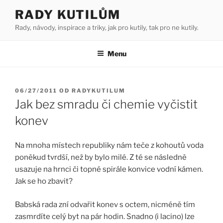
Přejít
RADY KUTILŮM
k
Rady, návody, inspirace a triky, jak pro kutily, tak pro ne kutily.
obsahu
webu
Menu
PUBLIKOVÁNO
06/27/2011
OD
RADYKUTILUM
Jak bez smradu či chemie vyčistit
konev
Na mnoha místech republiky nám teče z kohoutů voda
poněkud tvrdší, než by bylo milé. Z té se následně
usazuje na hrnci či topné spirále konvice vodní kámen.
Jak se ho zbavit?
Babská rada zní odvařit konev s octem, nicméně tím
zasmrdíte celý byt na pár hodin. Snadno (i lacino) lze