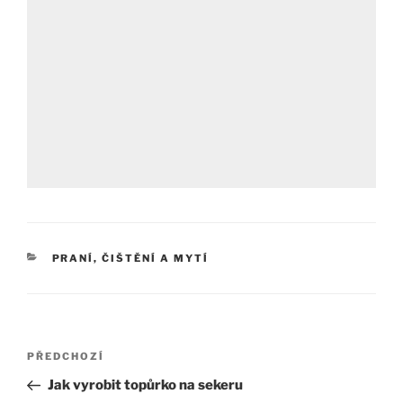
RUBRIKY
PRANÍ, ČIŠTĚNÍ A MYTÍ
Navigace
Předchozí
PŘEDCHOZÍ
pro
příspěvek
Jak vyrobit topůrko na sekeru
příspěvek