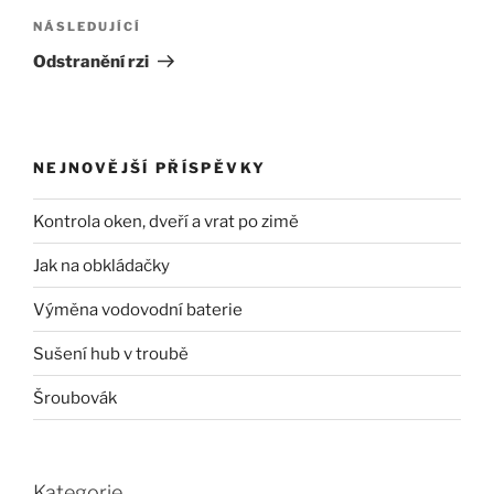
Následující
NÁSLEDUJÍCÍ
příspěvek
Odstranění rzi
NEJNOVĚJŠÍ PŘÍSPĚVKY
Kontrola oken, dveří a vrat po zimě
Jak na obkládačky
Výměna vodovodní baterie
Sušení hub v troubě
Šroubovák
Kategorie