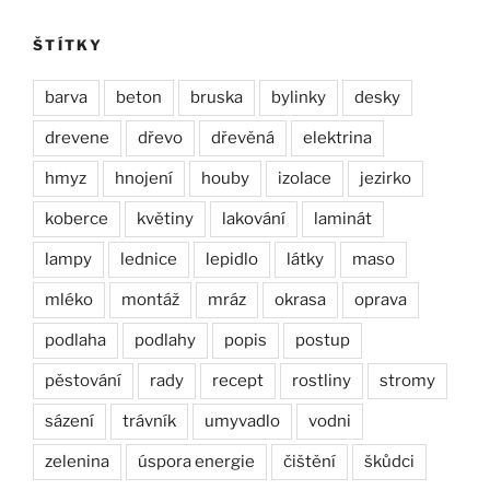
ŠTÍTKY
barva
beton
bruska
bylinky
desky
drevene
dřevo
dřevěná
elektrina
hmyz
hnojení
houby
izolace
jezirko
koberce
květiny
lakování
laminát
lampy
lednice
lepidlo
látky
maso
mléko
montáž
mráz
okrasa
oprava
podlaha
podlahy
popis
postup
pěstování
rady
recept
rostliny
stromy
sázení
trávník
umyvadlo
vodni
zelenina
úspora energie
čištění
škůdci