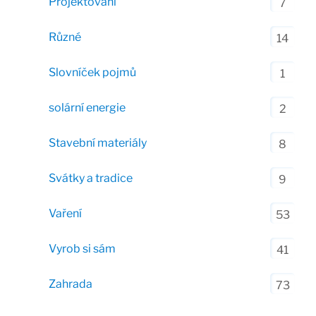
Projektování
7
Různé
14
Slovníček pojmů
1
solární energie
2
Stavební materiály
8
Svátky a tradice
9
Vaření
53
Vyrob si sám
41
Zahrada
73