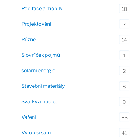
Počítače a mobily
10
Projektování
7
Různé
14
Slovníček pojmů
1
solární energie
2
Stavební materiály
8
Svátky a tradice
9
Vaření
53
Vyrob si sám
41