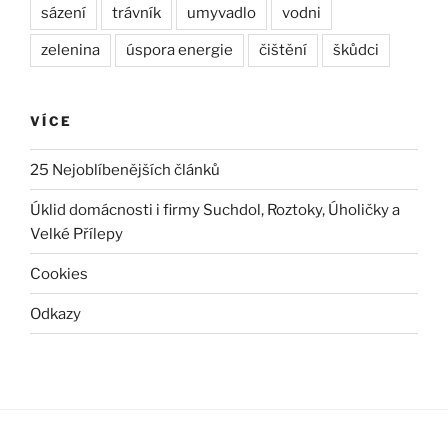
sázení
trávník
umyvadlo
vodni
zelenina
úspora energie
čištění
škůdci
VÍCE
25 Nejoblíbenějších článků
Úklid domácnosti i firmy Suchdol, Roztoky, Úholičky a
Velké Přílepy
Cookies
Odkazy