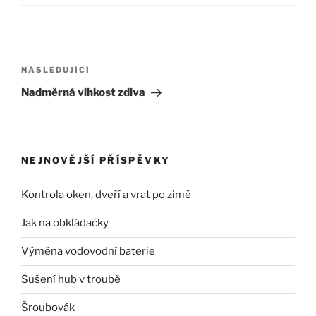
Navigace
pro
Následující
NÁSLEDUJÍCÍ
příspěvek
příspěvek
Nadměrná vlhkost zdiva
NEJNOVĚJŠÍ PŘÍSPĚVKY
Kontrola oken, dveří a vrat po zimě
Jak na obkládačky
Výměna vodovodní baterie
Sušení hub v troubě
Šroubovák