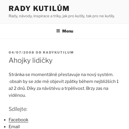
Přejít
RADY KUTILŮM
k
Rady, návody, inspirace a triky, jak pro kutily, tak pro ne kutily.
obsahu
webu
Menu
PUBLIKOVÁNO
04/07/2008
OD
RADYKUTILUM
Ahojky lidičky
Stránka se momentálně přestavuje na nový systém.
obsah by se zde mě objevit zpátky během nejbližších 1
až 2 dnů. Díky za návštěvu a trpělivost. Brzy zas na
viděnou.
Sdílejte:
Facebook
Email