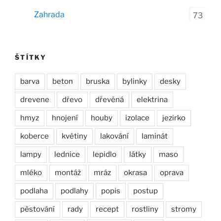
Zahrada
73
ŠTÍTKY
barva
beton
bruska
bylinky
desky
drevene
dřevo
dřevěná
elektrina
hmyz
hnojení
houby
izolace
jezirko
koberce
květiny
lakování
laminát
lampy
lednice
lepidlo
látky
maso
mléko
montáž
mráz
okrasa
oprava
podlaha
podlahy
popis
postup
pěstování
rady
recept
rostliny
stromy